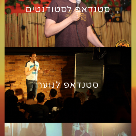
סטנדאפ לסטודנטים
סטנדאפ לנוער